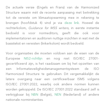
De actuele versie (Engels en Frans) van de Harmonized
Structure waarin mét de recente aanpassing met betrekking
tot de vereiste om klimaatopwarming mee in rekening te
brengen (hoofdstuk 4) vind je via
deze link
. Hoewel de
rechterkolom,
Guidance for MSS writers
, in eerste instantie
bedoeld is voor normeditors, geeft die ook voor
implementatoren en auditoren nuttige inzichten in wat met de
basistekst en vereisten (linkerkolom) wordt bedoeld.
Voor organisaties die moeten voldoen aan de eisen van de
Europese
NIS2-richtlijn
en nog niet ISO/IEC 27001-
gecertificeerd zijn, is het raadzaam om bij het opzetten van
een Informatieveiligheidsmanagementsysteem de ISO
Harmonized Structure te gebruiken. Dit vergemakkelijkt de
latere overgang naar een certificeerbaar ISMS volgens
ISO/IEC 27001:2022, waarbij ook andere normen kunnen
worden gekoppeld. De ISO/IEC 27001:2022 standaard zelf is
verkrijgbaar bij
NBN
(België),
NEN
(Nederland) of andere
nationale norminstanties.