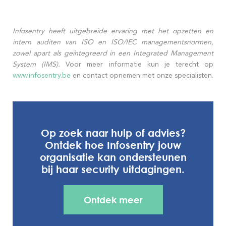
Infosentry heeft uitgebreide ervaring met het opzetten en
intern auditen van ISO en ISO/IEC managementsnormen,
zowel apart als geïntegreerd in een Integrated Management
System (IMS).
Voor meer informatie kun je terecht op
www.infosentry.be
en contact opnemen met onze specialisten.
Op zoek naar hulp of advies?
Ontdek hoe Infosentry jouw
organisatie kan ondersteunen
bij haar security uitdagingen.
Ontdek meer