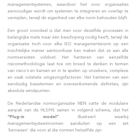
managementsystemen, waardoor het voor organisaties
eenvoudiger wordt om systemen te integreren en overlap te
vermijden, terwijl de eigenheid van elke norm behouden blijft.
Een groot voordeel is dat men voor dezelfde processen in
belangrijke mate maar één beschrijving nodig heeft, terwijl de
organisatie toch voor elke ISO managementsnorm op een
inzichtelijke manier aantoonbaar kan maken dat ze aan alle
normvereisten voldoet. Het hanteren van eenzelfde
risicomethodologie laat toe om breed te denken in termen
van risico’s en kansen en in te spelen op onzekere, complexe
en vaak volatiele omgevingsfactoren. Het hanteren van een
eenduidig basistermen en overeenkomende definities, zijn
absolute winstpunten.
De Nederlandse normorganisatie NEN vatte de modulaire
aanpak van de HLS/HS samen in volgend schema, dat het
“Plug-in model”
illustreert waarbij
managementsysteemnormen aansluiten op een set
‘kerneisen’ die voor al die normen hetzelfde zijn: