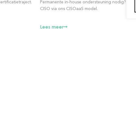
Permanente in-house ondersteuning nodig? Schake
tificatietraject.
CISO via ons CISOaaS model.
Lees meer
Neem