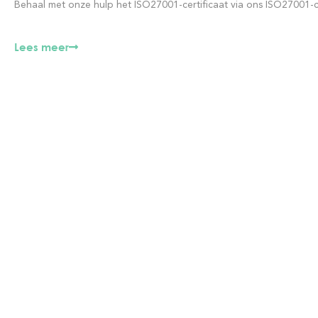
Behaal met onze hulp het ISO27001-certificaat via ons ISO27001-cer
Lees meer
Meer informatie over onze services?
Ons team komt graag bij u langs