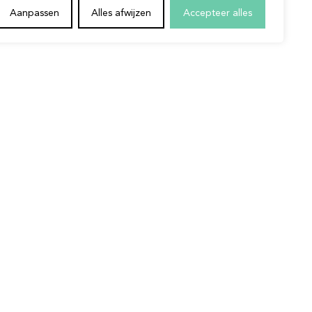
l onze experten flexibel in als
Aanpassen
Alles afwijzen
Accepteer alles
 contact op