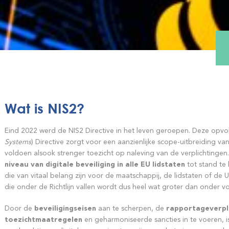
Wat is NIS2?
Eind 2022 werd de NIS2 Directive in het leven geroepen. Deze opvol
Systems
) Directive zorgt voor een aanzienlijke scope-uitbreiding v
voldoen alsook strenger toezicht op naleving van de verplichtingen
niveau van digitale beveiliging in alle EU lidstaten
tot stand te 
die van vitaal belang zijn voor de maatschappij, de lidstaten of de U
die onder de Richtlijn vallen wordt dus heel wat groter dan onder v
Door de
beveiligingseisen
aan te scherpen, de
rapportageverpl
toezichtmaatregelen
en geharmoniseerde sancties in te voeren, is