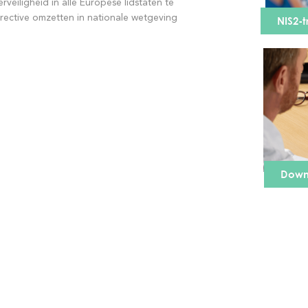
veiligheid in alle Europese lidstaten te
irective omzetten in nationale wetgeving
NIS2-
Down