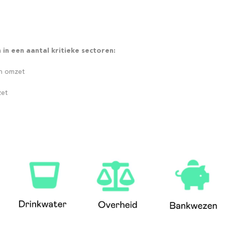
n een aantal kritieke sectoren:
n omzet
zet