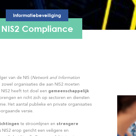
Informatiebeveiliging
NIS2 Compliance
ger van de NIS (
Network and Information
an zowel organisaties die aan NIS2 moeten
. NIS2 heeft tot doel een
gemeenschappelijk
brengen en richt zich op sectoren en diensten
nie. Het aantal publieke en private organisaties
oorgaande versie.
ichtingen
te stroomlijnen en
strengere
 NIS2 erop gericht een veiligere en