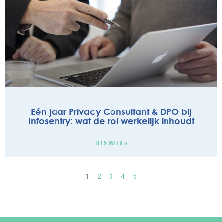
Eén jaar Privacy Consultant & DPO bij
Infosentry: wat de rol werkelijk inhoudt​
LEES MEER »
1
2
3
4
5