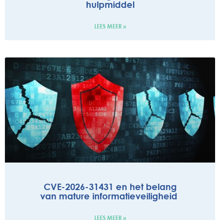
hulpmiddel
LEES MEER »
CVE-2026-31431 en het belang
van mature informatieveiligheid
LEES MEER »