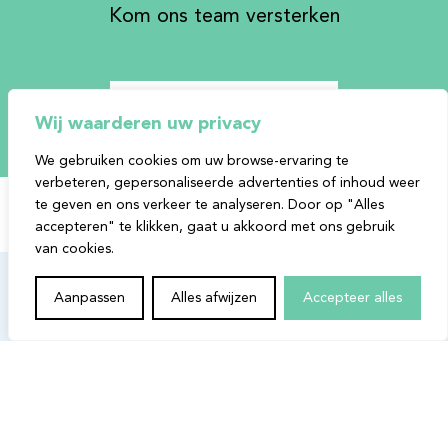
Kom ons team versterken
Bekijk onze vacatures
Wij waarderen uw privacy
We gebruiken cookies om uw browse-ervaring te
verbeteren, gepersonaliseerde advertenties of inhoud weer
te geven en ons verkeer te analyseren. Door op "Alles
accepteren" te klikken, gaat u akkoord met ons gebruik
van cookies.
Aanpassen
Alles afwijzen
Accepteer alles
Over Infosentry
Onze focus ligt bij een pragmatische benadering in het beoordelen van
uw privacy-, informatieveiligheid- en kwaliteitsprocesssen, risico's en
controlemaatregelen. We zijn uniek door de manier waarop we een
werkbare en veilige strategie uitwerken voor de volledige organisatie.