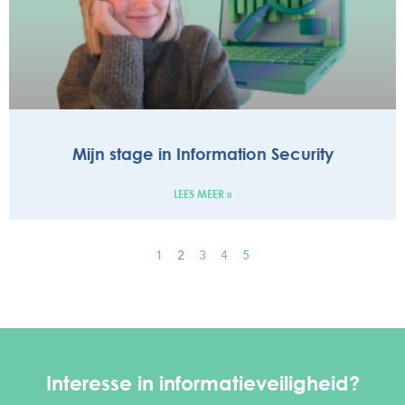
Mijn stage in Information Security
LEES MEER »
1
2
3
4
5
Interesse in informatieveiligheid?