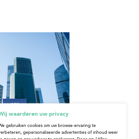
CER
Wij waarderen uw privacy
tical Entities Resilience Directive),
We gebruiken cookies om uw browse-ervaring te
tlijn over de weerbaarheid van
verbeteren, gepersonaliseerde advertenties of inhoud weer
 legt concrete verplichtingen op die