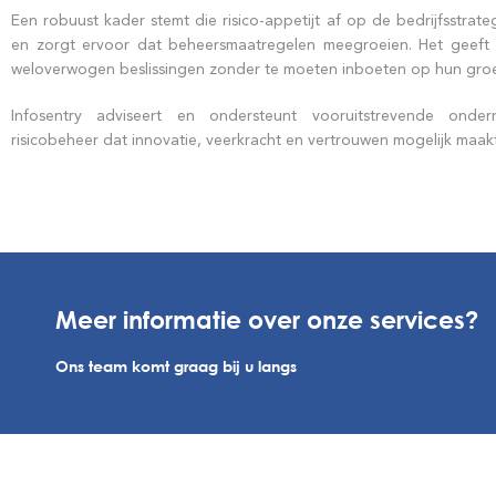
Een robuust kader stemt die risico-appetijt af op de bedrijfsstrat
en zorgt ervoor dat beheersmaatregelen meegroeien. Het geeft le
weloverwogen beslissingen zonder te moeten inboeten op hun groe
Infosentry adviseert en ondersteunt vooruitstrevende ond
risicobeheer dat innovatie, veerkracht en vertrouwen mogelijk maakt
Meer informatie over onze services?
Ons team komt graag bij u langs