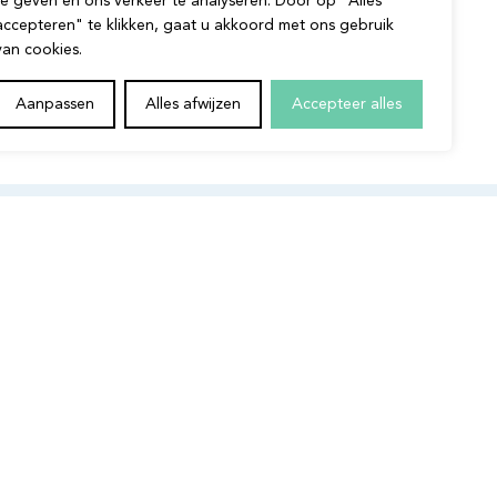
te geven en ons verkeer te analyseren. Door op "Alles
ersecurity alleen. Het gaat om de
accepteren" te klikken, gaat u akkoord met ons gebruik
ationele robuustheid van uw
van cookies.
el.
Aanpassen
Alles afwijzen
Accepteer alles
e
 maatregel waardoor je
de aankoop van diensten