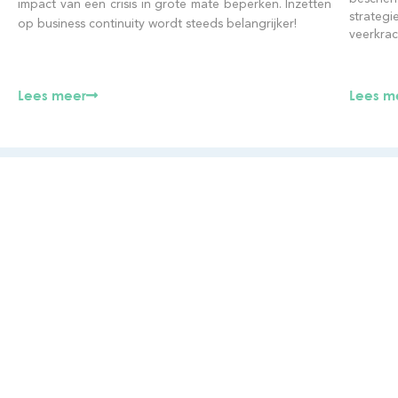
impact van een crisis in grote mate beperken. Inzetten
strate
op business continuity wordt steeds belangrijker!
veerkrach
Lees m
Lees meer
Over Infosentry
Conta
Onze focus ligt bij een pragmatische benadering in
info@infos
het beoordelen van uw privacy-, informatieveiligheid-
en kwaliteitsprocesssen, risico's en
Samenwerki
controlemaatregelen. We zijn uniek door de manier
waarop we een werkbare en veilige strategie
BTW: BE08
uitwerken voor de volledige organisatie.
Privacyverklaring