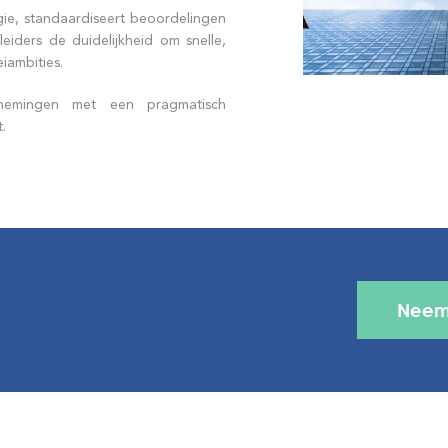
egie, standaardiseert beoordelingen
iders de duidelijkheid om snelle,
iambities.
ernemingen met een pragmatisch
.
Neem