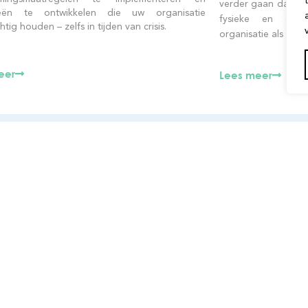
verder gaan dan cyb
gieën te ontwikkelen die uw organisatie
fysieke en oper
tig houden – zelfs in tijden van crisis.
organisatie als gehe
eer
Lees meer
ctgegevens
KMO-Portefeuill
entry.be
De kmo-portefeuille is een
financiële steun krijgt voor 
bij Infosentry.
ngsstraat 50 bus 0001 2845 Niel
95.228.638