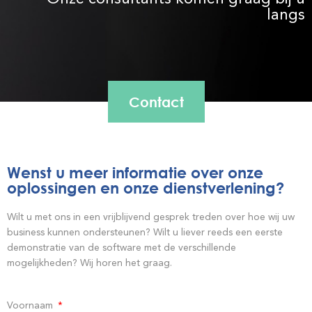
langs
Contact
Wenst u meer informatie over onze
oplossingen en onze dienstverlening?
Wilt u met ons in een vrijblijvend gesprek treden over hoe wij uw
business kunnen ondersteunen? Wilt u liever reeds een eerste
demonstratie van de software met de verschillende
mogelijkheden? Wij horen het graag.
Voornaam