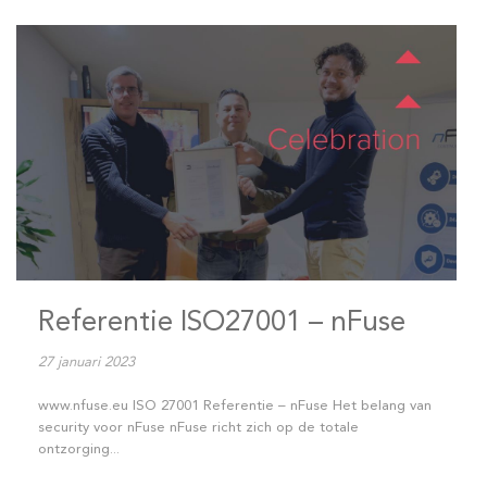
Referentie ISO27001 – nFuse
27 januari 2023
www.nfuse.eu ISO 27001 Referentie – nFuse Het belang van
security voor nFuse nFuse richt zich op de totale
ontzorging...