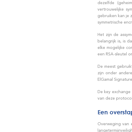
dezelfde (gehei
vertrouwelijke s
gebruiken kan je z
symmetrische encry
Het zijn de assy
belangrijk is, i
elke mogelijke c
een RSA-sleutel o
De meest gebruik
zijn onder andere:
ElGamal Signatur
De key exchange &
van deze protocol
Een oversta
Overweging van 
langetermijnveil