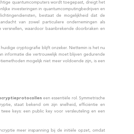
rachtige quantumcomputers wordt toegepast, dreigt het
nlijke investeringen in quantumcomputingbedrijven en
ichtingendiensten, bestaat de mogelijkheid dat de
aandacht van zowel particuliere ondernemingen als
te versnellen, waardoor baanbrekende doorbraken en
ige cryptografie blijft onzeker. Niettemin is het nu
n informatie die vertrouwelijk moet blijven gedurende
ptiemethoden mogelijk niet meer voldoende zijn, is een
ncryptieprotocollen
een essentiële rol. Symmetrische
yptie, staat bekend om zijn snelheid, efficiëntie en
twee keys: een public key voor versleuteling en een
ncryptie meer inspanning bij de initiële opzet, omdat