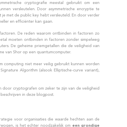
mmetrische cryptografie meestal gebruikt om een
unnen versleutelen. Door asymmetrische encryptie te
t je met de public key hebt versleuteld. En door verder
ller en efficiënter kan gaan.
 factoren. De reden waarom ontbinden in factoren zo
getal moeten ontbinden in factoren zonder simpelweg
ers. De geheime priemgetallen die de veiligheid van
itme van Shor op een quantumcomputer.
m computing niet meer veilig gebruikt kunnen worden
 Signature Algorithm (alsook Elliptische-curve variant),
 door cryptografen om zeker te zijn van de veiligheid
beschrijven in deze blogpost.
trategie voor organisaties die waarde hechten aan de
rwogen, is het echter noodzakelijk om
een grondige