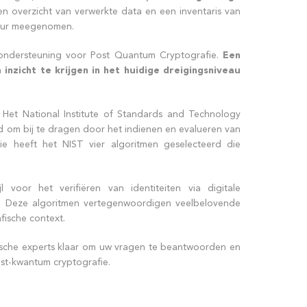
een overzicht van verwerkte data en een inventaris van
tuur meegenomen.
 ondersteuning voor Post Quantum Cryptografie.
Een
en
inzicht te krijgen in het huidige dreigingsniveau
Het National Institute of Standards and Technology
d om bij te dragen door het indienen en evalueren van
ie heeft het NIST vier algoritmen geselecteerd die
 voor het verifiëren van identiteiten via digitale
. Deze algoritmen vertegenwoordigen veelbelovende
ische context.
ische experts klaar om uw vragen te beantwoorden en
ost-kwantum cryptografie.