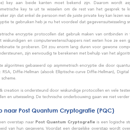
me) key aan beide kanten moet bekend zijn. Daarom wordt asy
ymmetrische key te uit te wisselen om de rest van het gesprek te k
eker zijn dat enkel de persoon met de juiste private key kan lezen wa
ptie te gebruiken heb je nu het voordeel dat gegevensuitwisseling sne
metrische encryptie protocollen dat gebruik maken van ontbinden in
s dat wiskundigen en computerwetenschappers niet weten hoe ze een 
ombinatie te proberen. Dit zou enorm lang duren voor gewone comput
ndersteunen, zijn eenvoudig te berekenen met behulp van het algor
te algoritmes gebaseerd op asymmetrisch encryptie die door quantu
 RSA, Diffie-Hellman (alsook Elliptische-curve Diffie-Hellman), Digital
e scheme.
 creation is ondersteund door wiskundige protocollen en vele testen
len en uitwisseling. De technische onderbouwing gaan we niet verder 
p naar Post Quantum Cryptografie (PQC)
een overstap naar
Post Quantum Cryptografie
is een logische s
igheid van hun gegevens. Voordat een dergelijke overstap wordt ove