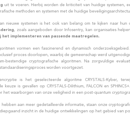
ng
uit te voeren. Hierbij worden de kriticiteit van huidige systemen, 
rafische methoden en systemen met de huidige beveiligingsarchitec
van nieuwe systemen is het ook van belang om te kijken naar hun
adering
, zoals aangeboden door Infosentry, kan organisaties help
ij het implementeren van passende maatregelen.
oritmen vormen een fascinerend en dynamisch onderzoeksgebied. 
inclusief proces doorlopen, waarbij de gemeenschap werd uitgenodig
um-bestendige cryptografische algoritmen. Na zorgvuldige evaluat
standaardiseringsproces worden voortgezet.
cryptie is het geselecteerde algoritme CRYSTALS-Kyber, terwijl
e keuze is gevallen op CRYSTALS-Dilithium, FALCON en SPHINCS+
 het waarborgen van onze veiligheid in een post-quantum cryptograf
 hebben aan meer gedetailleerde informatie, staan onze cryptograf
 diepgaand inzicht in de huidige ontwikkelingen op het gebied van p