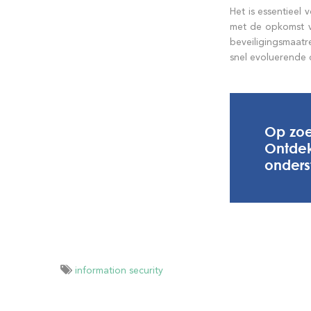
Het is essentieel
met de opkomst v
beveiligingsmaatr
snel evoluerende d
Op zoe
Ontdek
onders
information security