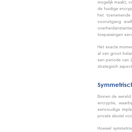
mogelijk maakt, v
de huidige encryp
het toenemende e
vooruitgang snel
overheidsinstant
toepassingen eerd
Het exacte moment
al van groot bela
een periode van 2
strategisch aspe
Symmetrisc
Binnen de wereld 
encryptie, waarbi
eenvoudige imple
private sleutel vo
Hoewel symmetrisc