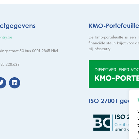
ctgegevens
KMO-Portefeuill
entry.be
De kmo-portefeuille is een
financiële steun krijgt voor 
bij Infosentry.
ngsstraat 50 bus 0001 2845 Niel
95.228.638
ISO 27001 gecert