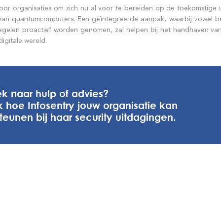
 voor organisaties om zich nu al voor te bereiden op de toekomstige 
an quantumcomputers. Een geïntegreerde aanpak, waarbij zowel b
egelen proactief worden genomen, zal helpen bij het handhaven van d
igitale wereld.
k naar hulp of advies?
 hoe Infosentry jouw organisatie kan
teunen bij haar security uitdagingen.