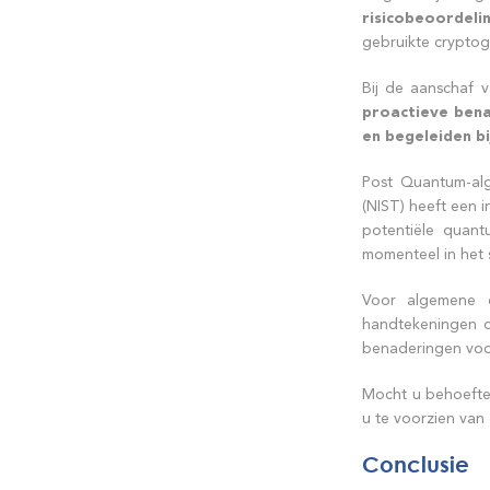
risicobeoordeli
gebruikte cryptog
Bij de aanschaf 
proactieve ben
en begeleiden b
Post Quantum-alg
(NIST) heeft een 
potentiële quant
momenteel in het 
Voor algemene en
handtekeningen d
benaderingen voor
Mocht u behoefte
u te voorzien van
Conclusie