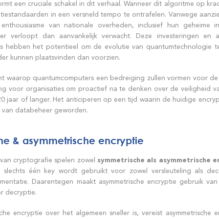
ormt een cruciale schakel in dit verhaal. Wanneer dit algoritme op k
tiestandaarden in een versneld tempo te ontrafelen. Vanwege aanzie
nthousiasme van nationale overheden, inclusief hun geheime inl
ler verloopt dan aanvankelijk verwacht. Deze investeringen en 
ies hebben het potentieel om de evolutie van quantumtechnologie 
er kunnen plaatsvinden dan voorzien.
 waarop quantumcomputers een bedreiging zullen vormen voor de huid
ng voor organisaties om proactief na te denken over de veiligheid va
0 jaar of langer. Het anticiperen op een tijd waarin de huidige encry
ct van databeheer geworden.
he & asymmetrische encryptie
van cryptografie spelen zowel
symmetrische als asymmetrische e
j slechts één key wordt gebruikt voor zowel versleuteling als decr
mentatie. Daarentegen maakt asymmetrische encryptie gebruik van 
or decryptie.
he encryptie over het algemeen sneller is, vereist asymmetrische e