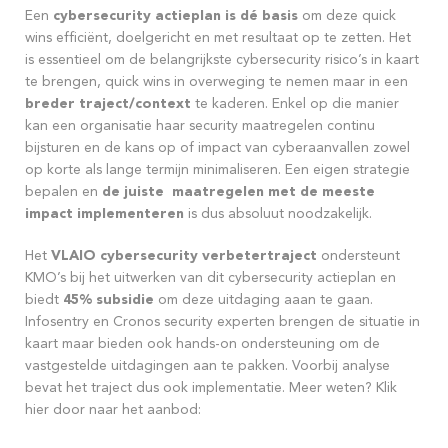
Een
cybersecurity actieplan is dé basis
om deze quick
wins efficiënt, doelgericht en met resultaat op te zetten. Het
is essentieel om de belangrijkste cybersecurity risico’s in kaart
te brengen, quick wins in overweging te nemen maar in een
breder traject/context
te kaderen. Enkel op die manier
kan een organisatie haar security maatregelen continu
bijsturen en de kans op of impact van cyberaanvallen zowel
op korte als lange termijn minimaliseren. Een eigen strategie
bepalen en
de juiste maatregelen met de meeste
impact implementeren
is dus absoluut noodzakelijk.
Het
VLAIO cybersecurity verbetertraject
ondersteunt
KMO’s bij het uitwerken van dit cybersecurity actieplan en
biedt
45% subsidie
om deze uitdaging aaan te gaan.
Infosentry en Cronos security experten brengen de situatie in
kaart maar bieden ook hands-on ondersteuning om de
vastgestelde uitdagingen aan te pakken. Voorbij analyse
bevat het traject dus ook implementatie. Meer weten? Klik
hier door naar het aanbod: