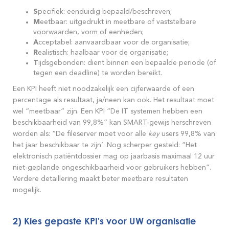
S
pecifiek: eenduidig bepaald/beschreven;
M
eetbaar: uitgedrukt in meetbare of vaststelbare
voorwaarden, vorm of eenheden;
A
cceptabel: aanvaardbaar voor de organisatie;
R
ealistisch: haalbaar voor de organisatie;
T
ijdsgebonden: dient binnen een bepaalde periode (of
tegen een deadline) te worden bereikt.
Een KPI heeft niet noodzakelijk een cijferwaarde of een
percentage als resultaat, ja/neen kan ook. Het resultaat moet
wel “meetbaar” zijn. Een KPI “De IT systemen hebben een
beschikbaarheid van 99,8%” kan SMART-gewijs herschreven
worden als: “De fileserver moet voor alle
key
users 99,8% van
het jaar beschikbaar te zijn’. Nog scherper gesteld: “Het
elektronisch patiëntdossier mag op jaarbasis maximaal 12 uur
niet-geplande ongeschikbaarheid voor gebruikers hebben”.
Verdere detaillering maakt beter meetbare resultaten
mogelijk.
2) Kies gepaste KPI's voor UW organisatie