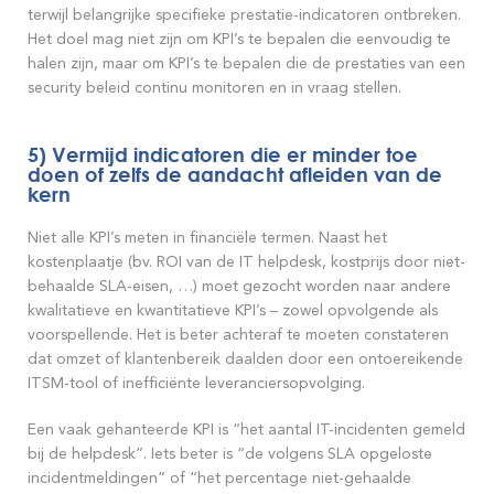
terwijl belangrijke specifieke prestatie-indicatoren ontbreken.
Het doel mag niet zijn om KPI’s te bepalen die eenvoudig te
halen zijn, maar om KPI’s te bepalen die de prestaties van een
security beleid continu monitoren en in vraag stellen.
5) Vermijd indicatoren die er minder toe
doen of zelfs de aandacht afleiden van de
kern
Niet alle KPI’s meten in financiële termen. Naast het
kostenplaatje (bv. ROI van de IT helpdesk, kostprijs door niet-
behaalde SLA-eisen, …) moet gezocht worden naar andere
kwalitatieve en kwantitatieve KPI’s – zowel opvolgende als
voorspellende. Het is beter achteraf te moeten constateren
dat omzet of klantenbereik daalden door een ontoereikende
ITSM-tool of inefficiënte leveranciersopvolging.
Een vaak gehanteerde KPI is “het aantal IT-incidenten gemeld
bij de helpdesk”. Iets beter is “de volgens SLA opgeloste
incidentmeldingen” of “het percentage niet-gehaalde