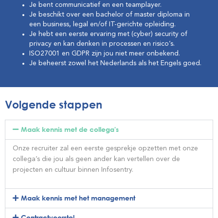
Je bent communicatief en een teamplayer.
Je beschikt over een bachelor of master diploma in
een business, legal en/of IT-gerichte opleiding.
Je hebt een eerste ervaring met (cyber) security of
privacy en kan denken in processen en risico’s.
ISO27001 en GDPR zijn jou niet meer onbekend.
Je beheerst zowel het Nederlands als het Engels goed.
Volgende stappen
Maak kennis met de collega's
Onze recruiter zal een eerste gesprekje opzetten met onze
collega’s die jou als geen ander kan vertellen over de
projecten en cultuur binnen Infosentry.
Maak kennis met het management
Contractvoorstel