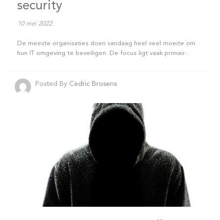
security
10 mei 2022
De meeste organisaties doen vandaag heel veel moeite om
hun IT omgeving te beveiligen. De focus ligt vaak primair...
Posted By
Cedric Brosens