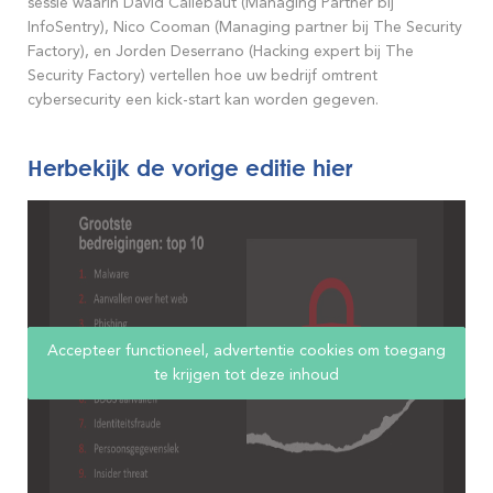
sessie waarin David Callebaut (Managing Partner bij
InfoSentry), Nico Cooman (Managing partner bij The Security
Factory), en Jorden Deserrano (Hacking expert bij The
Security Factory) vertellen hoe uw bedrijf omtrent
cybersecurity een kick-start kan worden gegeven.
Herbekijk de vorige editie hier
Accepteer functioneel, advertentie cookies om toegang
te krijgen tot deze inhoud