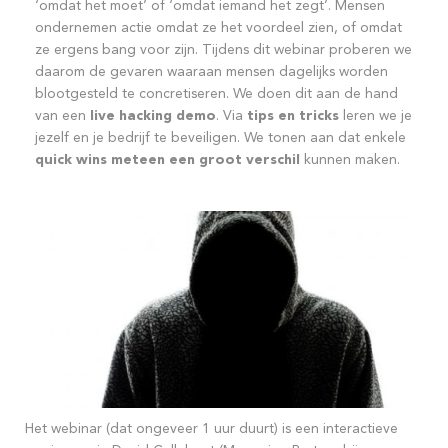
‘omdat het moet’ of ‘omdat iemand het zegt’. Mensen
ondernemen actie omdat ze het voordeel zien, of omdat
ze ergens bang voor zijn. Tijdens dit webinar proberen we
daarom de gevaren waaraan mensen dagelijks worden
blootgesteld te concretiseren. We doen dit aan de hand
van een
live hacking demo
. Via
tips en tricks
leren we je
jezelf en je bedrijf te beveiligen. We tonen aan dat enkele
quick wins
meteen een groot verschil
kunnen maken.
Het webinar (dat ongeveer 1 uur duurt) is een interactieve