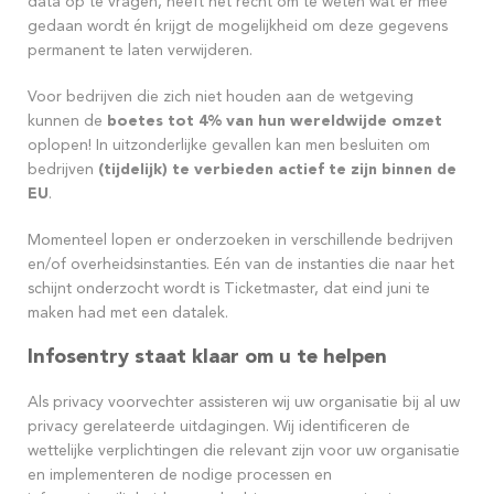
data op te vragen, heeft het recht om te weten wat er mee
gedaan wordt én krijgt de mogelijkheid om deze gegevens
permanent te laten verwijderen.
Voor bedrijven die zich niet houden aan de wetgeving
kunnen de
boetes
tot 4% van hun wereldwijde omzet
oplopen! In uitzonderlijke gevallen kan men besluiten om
bedrijven
(tijdelijk) te verbieden actief te zijn binnen de
EU
.
Momenteel lopen er onderzoeken in verschillende bedrijven
en/of overheidsinstanties. Eén van de instanties die naar het
schijnt onderzocht wordt is Ticketmaster, dat eind juni te
maken had met een datalek.
Infosentry
staat klaar om u te helpen
Als privacy voorvechter assisteren wij uw organisatie bij al uw
privacy gerelateerde uitdagingen. Wij identificeren de
wettelijke verplichtingen die relevant zijn voor uw organisatie
en implementeren de nodige processen en