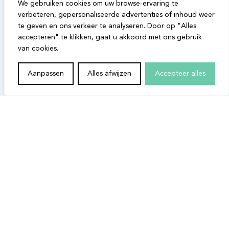
We gebruiken cookies om uw browse-ervaring te
verbeteren, gepersonaliseerde advertenties of inhoud weer
BTW: BE0895.228.638
te geven en ons verkeer te analyseren. Door op "Alles
accepteren" te klikken, gaat u akkoord met ons gebruik
van cookies.
Aanpassen
Alles afwijzen
Accepteer alles
KMO-Portefeuille
De kmo-portefeuille is een maatregel waardoor je
financiële steun krijgt voor de aankoop van diensten bij
Infosentry.
ISO 27001 gecertificeerd